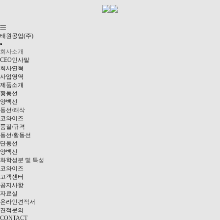
태원공업(주)
회사소개
CEO인사말
회사연혁
사업영역
제품소개
황동선
양백선
동선/쾌삭
코와이즈
품질/규격
동선/황동선
단동선
양백선
화학성분 및 특성
코와이즈
고객센터
공지사항
자료실
온라인견적서
견적문의
CONTACT