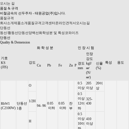
오시는 길
품질 & 규격
비철금속의 선두주자 - 태원공업(주)입니다.
품질규격
회사소개
제품소개
품질규격
고객센터
온라인견적서
오시는길
단동선
동선/황동선
단동선
양백선
화학성분 및 특성
코와이즈
단동선
Quality & Demension
화 학 성 분
인 장 시 험
인장
기호
강도
강도
특성
용도
KS
경도
kgf/
신율
Cu
Pb
Fe
Zn
P
(JIS)
mm
㎟
(%)
(N/
㎟)
0.5
205
20이
O
이상
이상
상
0.5
이상
325-
1/2H
단동선
0.05
0.05
잔
12이
430
RbW1
94- 96
(C2100W)
이하
이하
1종
부
하
0.5
이상
410
H
10이
이상
하