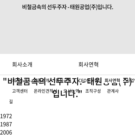
비철금속의 선두주자 - 태원공업(주)입니다.
회사소개
회사연혁
"비철금속의 선두주자.- 태원공업(주)
회사소개
제품소개
품질규격
CEO인사말
회사연혁
사업
입니다."
고객센터
온라인견적서
오시는
역
조직구성
관계사
길
1972
1987
2006