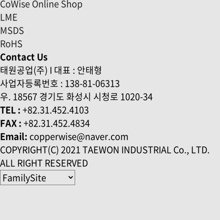
CoWise Online Shop
LME
MSDS
RoHS
Contact Us
태원공업(주) I 대표 : 안태형
사업자등록번호 : 138-81-06313
우. 18567 경기도 화성시 시청로 1020-34
TEL :
+82.31.452.4103
FAX :
+82.31.452.4834
Email:
copperwise@naver.com
COPYRIGHT(C) 2021 TAEWON INDUSTRIAL Co., LTD.
ALL RIGHT RESERVED