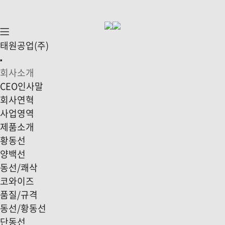
태원공업(주)
회사소개
CEO인사말
회사연혁
사업영역
제품소개
황동선
양백선
동선/쾌삭
코와이즈
품질/규격
동선/황동선
단동선